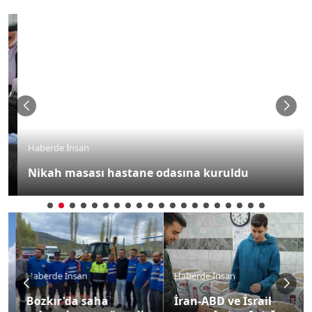
Haberde İnsan
Nikah masası hastane odasına kuruldu
Haberde İnsan
Haberde İnsan
Bozkır'da saha
İran-ABD ve İsrail