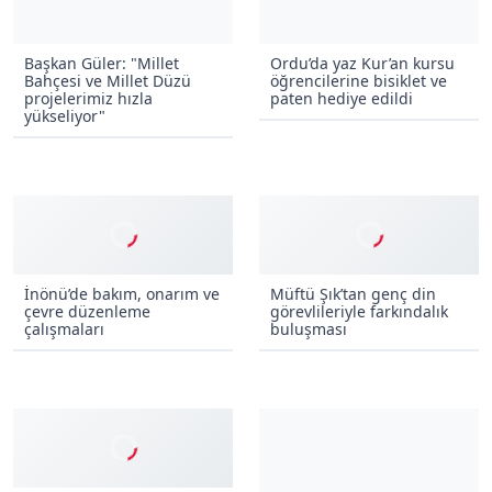
Başkan Güler: "Millet
Ordu’da yaz Kur’an kursu
Bahçesi ve Millet Düzü
öğrencilerine bisiklet ve
projelerimiz hızla
paten hediye edildi
yükseliyor"
İnönü’de bakım, onarım ve
Müftü Şık’tan genç din
çevre düzenleme
görevlileriyle farkındalık
çalışmaları
buluşması