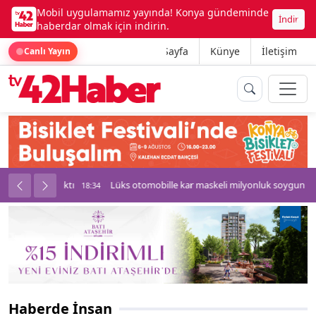
Mobil uygulamamız yayında! Konya gündeminde
İndir
haberdar olmak için indirin.
Ana Sayfa
Künye
İletişim
Canlı Yayın
palı kavga çıktı
Lüks otomobille kar maskeli milyonluk soygun
18:34
Haberde İnsan