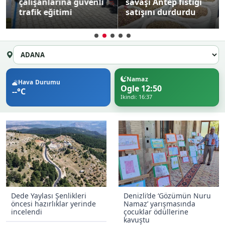
çalışanlarına güvenli
savaşı Antep fıstığı
trafik eğitimi
satışını durdurdu
Namaz
Hava Durumu
Ogle 12:50
--°C
Ikindi: 16:37
Dede Yaylası Şenlikleri
Denizli’de ‘Gözümün Nuru
öncesi hazırlıklar yerinde
Namaz’ yarışmasında
incelendi
çocuklar ödüllerine
kavuştu