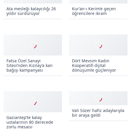
Ata mesleği kalaycılığı 26
Kur’an-ı Kerim’e geçen
yıldır sürdürüyor
öğrencilere ikram
Fatsa Özel Sanayi
Dört Mevsim Kadın
Sitesi’nden Kızılay’a kan
Kooperatifi dijital
bağışı kampanyası
dönüşümle güçleniyor
Vali Sözer hafız adaylarıyla
bir araya geldi
Gaziantep’te kalay
ustalarının 80 derecede
zorlu mesaisi