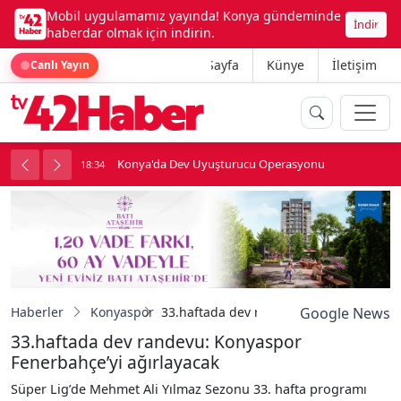
Mobil uygulamamız yayında! Konya gündeminde
İndir
haberdar olmak için indirin.
Ana Sayfa
Künye
İletişim
Canlı Yayın
Konya'da Dev Uyuşturucu Operasyonu
18:34
1
Haberler
Konyaspor
33.haftada dev randevu: Konyaspor Fene
Google News
33.haftada dev randevu: Konyaspor
Fenerbahçe’yi ağırlayacak
Süper Lig’de Mehmet Ali Yılmaz Sezonu 33. hafta programı