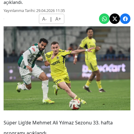
açıklandı.
Yayınlanma Tarihi: 29.04.2026 11:35
A-
|
A+
Süper Lig’de Mehmet Ali Yılmaz Sezonu 33. hafta
programı açıklandı.