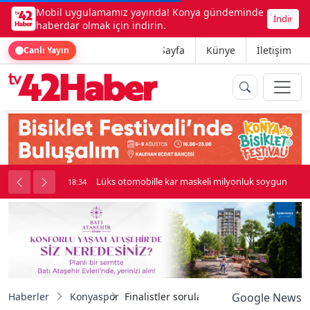
Mobil uygulamamız yayında! Konya gündeminde
İndir
haberdar olmak için indirin.
Ana Sayfa
Künye
İletişim
Canlı Yayın
palı kavga çıktı
Lüks otomobille kar maskeli milyonluk soygun
18:34
Haberler
Konyaspor
Finalistler soruları cevaplandırdı! Kony
Google News