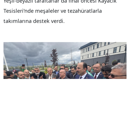
Yeşil-beyazlı taraftarlar da final öncesi Kayacık
Tesisleri'nde meşaleler ve tezahüratlarla
takımlarına destek verdi.