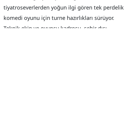
tiyatroseverlerden yoğun ilgi gören tek perdelik
komedi oyunu için turne hazırlıkları sürüyor.
Teknik ekip ve oyuncu kadrosu, şehir dışı
program öncesinde prova çalışmalarına devam
ediyor.
Yazıp yönetmenliğini Oktay Parlar’ın yaptığı
oyunda, Anadolu insanının gündelik yaşamı
mizahi bir dille sahneye taşınıyor. Cenaze evi
atmosferinde gelişen olayları konu alan yapımda
aile ilişkileri, mahalle kültürü ve toplumsal
iletişim ele alınıyor. Erzurum Büyükşehir