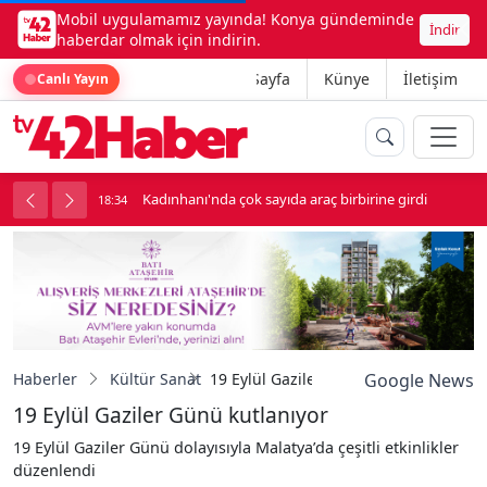
Mobil uygulamamız yayında! Konya gündeminde
İndir
haberdar olmak için indirin.
Ana Sayfa
Künye
İletişim
Canlı Yayın
n
Kadınhanı'nda çok sayıda araç birbirine girdi
18:34
1
Haberler
Kültür Sanat
19 Eylül Gaziler Günü kutlanıyor
Google News
19 Eylül Gaziler Günü kutlanıyor
19 Eylül Gaziler Günü dolayısıyla Malatya’da çeşitli etkinlikler
düzenlendi