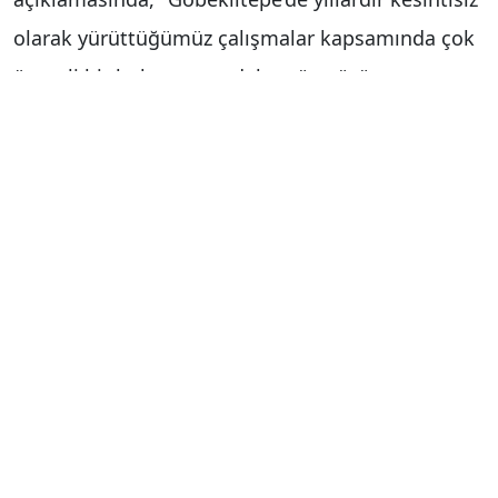
olarak yürüttüğümüz çalışmalar kapsamında çok
önemli bir buluntunun daha gün yüzüne
çıkarıldığı müjdesini de buradan paylaşmak
istiyorum. Göbeklitepe’nin B ile D yapıları
arasındaki mekanda bir oda duvarının içerisinde
yatay vaziyette duvara monte edilmiş ve adak
olarak yerleştirildiği düşünülen insan heykeli
bulundu. Benzer örneklerine daha önce
Karahantepe’de de rastlamıştık ancak
Göbeklitepe’den çıkan bu yeni buluntu Neolitik
Çağ’ın ritüellerine ve inanç dünyasına ışık tutacak
çok değerli bir keşif niteliğini taşımaktadır"