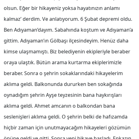
olsun. Eğer bir hikayeniz yoksa hayatınızın anlamı
kalmaz’ derdim. Ve anlatıyorum. 6 Şubat depremi oldu.
Ben Adıyaman’dayım. Sabahında koştum ve Adıyaman’a
gittim. Adıyaman’ın Gölbaşı ilçesindeyim. Henüz daha
kimse ulaşmamıştı. Biz belediyenin ekipleriyle beraber
oraya ulaştık. Bütün arama kurtarma ekiplerimizle
beraber. Sonra o şehrin sokaklarındaki hikayelerim
aklıma geldi. Balkonunda dururken ben sokağında
oynadığım şehrin Ayşe teyzesinin bana haykırışları
aklıma geldi. Ahmet amcanın o balkondan bana
seslenişleri aklıma geldi. O şehrin belki de hafızamda
hiçbir zaman için unutmayacağım hikayeleri gözümün
önüne geldi ve gitti. Sonra yeni hikaye başladı. Enkazın