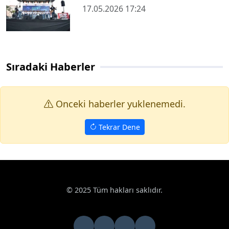
17.05.2026 17:24
Sıradaki Haberler
Onceki haberler yuklenemedi.
Tekrar Dene
Haberler
Kültür Sanat
Hülya Koçyiğit’in 50 yıllık film sahnesi
Google News
Hülya Koçyiğit’in 50 yıllık film sahnesi Sivas’ta
yeniden canlandırıldı