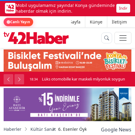
Mobil uygulamamız yayında! Konya gündeminde
İndir
haberdar olmak için indirin.
Ana Sayfa
Künye
İletişim
Canlı Yayın
palı kavga çıktı
Lüks otomobille kar maskeli milyonluk soygun
18:34
Haberler
Kültür Sanat
6. Esenler Öykü Günleri’nde ‘Onur Ödü
Google News