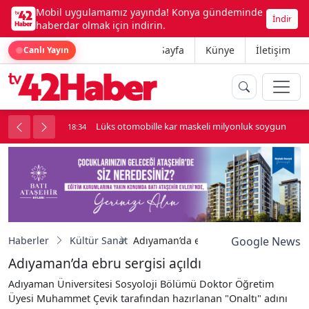
Mobil uygulamamız yayında! Konya gündeminde
İndir
haberdar olmak için indirin.
Ana Sayfa
Künye
İletişim
Canlı Yayın
palı kavga çıktı
Lüks otomobille kar maskeli milyonluk soygun
18:34
Haberler
Kültür Sanat
Adıyaman’da ebru sergisi açıldı
Google News
Adıyaman’da ebru sergisi açıldı
Adıyaman Üniversitesi Sosyoloji Bölümü Doktor Öğretim
Üyesi Muhammet Çevik tarafından hazırlanan "Onaltı" adını