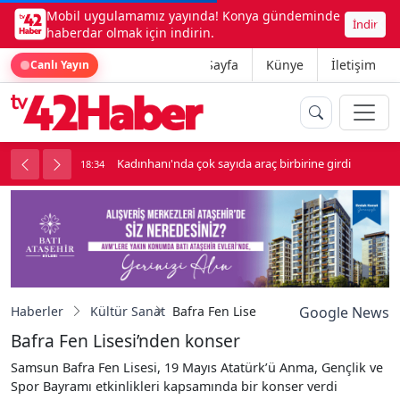
Mobil uygulamamız yayında! Konya gündeminde
İndir
haberdar olmak için indirin.
Ana Sayfa
Künye
İletişim
Canlı Yayın
luk soygun
Kadınhanı'nda çok sayıda araç birbirine girdi
18:34
1
Haberler
Kültür Sanat
Bafra Fen Lisesi’nden konser
Google News
Bafra Fen Lisesi’nden konser
Samsun Bafra Fen Lisesi, 19 Mayıs Atatürk’ü Anma, Gençlik ve
Spor Bayramı etkinlikleri kapsamında bir konser verdi