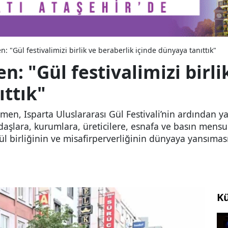
 "Gül festivalimizi birlik ve beraberlik içinde dünyaya tanıttık"
 "Gül festivalimizi birli
ıttık"
en, Isparta Uluslararası Gül Festivali’nin ardından y
aşlara, kurumlara, üreticilere, esnafa ve basın mensup
önül birliğinin ve misafirperverliğinin dünyaya yansıma
Kü