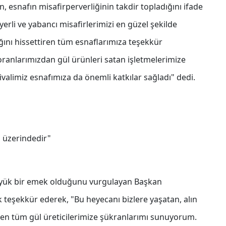
 esnafın misafirperverliğinin takdir topladığını ifade
erli ve yabancı misafirlerimizi en güzel şekilde
ığını hissettiren tüm esnaflarımıza teşekkür
oranlarımızdan gül ürünleri satan işletmelerimize
ivalimiz esnafımıza da önemli katkılar sağladı" dedi.
n üzerindedir"
büyük bir emek olduğunu vurgulayan Başkan
k teşekkür ederek, "Bu heyecanı bizlere yaşatan, alın
 giren tüm gül üreticilerimize şükranlarımı sunuyorum.