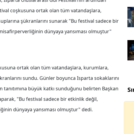
Isparta Uluslararası Gül Festivali’nin ardından
stival coşkusuna ortak olan tüm vatandaşlara,
uplarına şükranlarını sunarak "Bu festival sadece bir
ve misafirperverliğinin dünyaya yansıması olmuştur"
kusuna ortak olan tüm vatandaşlara, kurumlara,
ükranlarını sundu. Günler boyunca Isparta sokaklarını
rin tanıtımına büyük katkı sunduğunu belirten Başkan
Sı
arak, "Bu festival sadece bir etkinlik değil,
rliğinin dünyaya yansıması olmuştur" dedi.