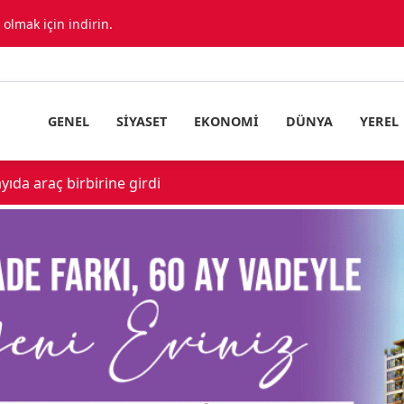
lmak için indirin.
GENEL
SIYASET
EKONOMI
DÜNYA
YEREL
Sevk Edildi