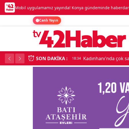
Mobil uygulamamız yayında! Konya gündeminde haberdar o
Canlı Yayın
SON DAKIKA :
Beşikçioğlu Konya'ya 
18:34