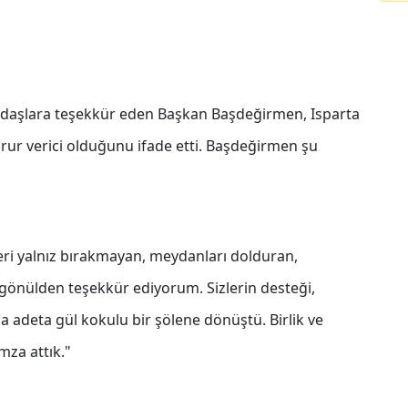
ndaşlara teşekkür eden Başkan Başdeğirmen, Isparta
gurur verici olduğunu ifade etti. Başdeğirmen şu
zleri yalnız bırakmayan, meydanları dolduran,
önülden teşekkür ediyorum. Sizlerin desteği,
a adeta gül kokulu bir şölene dönüştü. Birlik ve
mza attık."