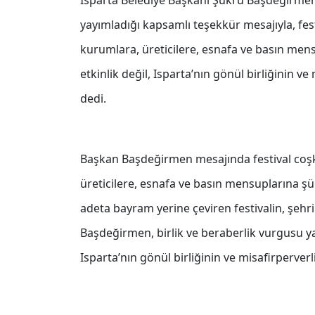
Isparta Belediye Başkanı Şükrü Başdeğirmen, 
yayımladığı kapsamlı teşekkür mesajıyla, fe
kurumlara, üreticilere, esnafa ve basın mens
etkinlik değil, Isparta’nın gönül birliğinin 
dedi.
Başkan Başdeğirmen mesajında festival coş
üreticilere, esnafa ve basın mensuplarına ş
adeta bayram yerine çeviren festivalin, şeh
Başdeğirmen, birlik ve beraberlik vurgusu yap
Isparta’nın gönül birliğinin ve misafirperve