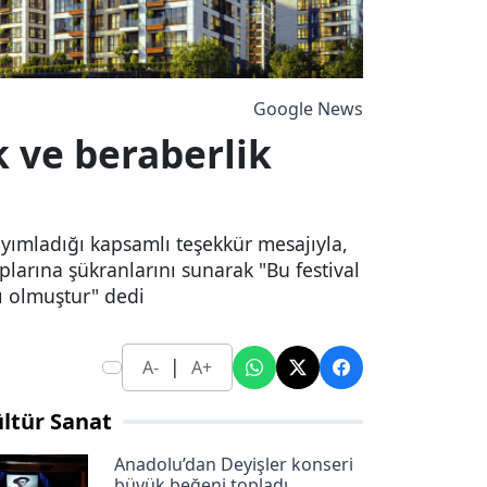
Google News
k ve beraberlik
ayımladığı kapsamlı teşekkür mesajıyla,
larına şükranlarını sunarak "Bu festival
sı olmuştur" dedi
|
A-
A+
ltür Sanat
Anadolu’dan Deyişler konseri
büyük beğeni topladı