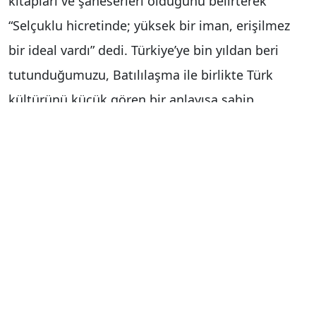
kitapları ve şaheserleri olduğunu belirterek
“Selçuklu hicretinde; yüksek bir iman, erişilmez
bir ideal vardı” dedi. Türkiye’ye bin yıldan beri
tutunduğumuzu, Batılılaşma ile birlikte Türk
kültürünü küçük gören bir anlayışa sahip
olmamıza rağmen köklerimize doğru yol
aldığımızı ifade eden Prof. Dr. Caner Arabacı,
Batılıların “yeryüzünü cehenneme çevirmek için
tekniği” ürettikleri gibi Kudüs’e kadar uzanan
Haçlı Seferleri’ni, Anadolu (İznik) önlerinde
karşılayan Kılıç-Arslan’ın zırhlı süvari ve
askerlerden oluşan 600 bin Haçlı ordusuna karşı
yıpratma harbi uyguladığını söyledi. 60 bin