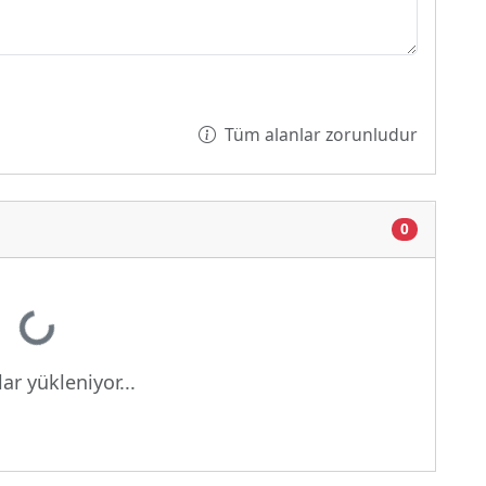
Tüm alanlar zorunludur
0
kleniyor...
ar yükleniyor...