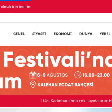
lmak için indirin.
GENEL
SIYASET
EKONOMI
DÜNYA
YEREL
ıda araç birbirine girdi