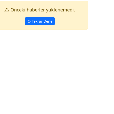
Onceki haberler yuklenemedi.
Tekrar Dene