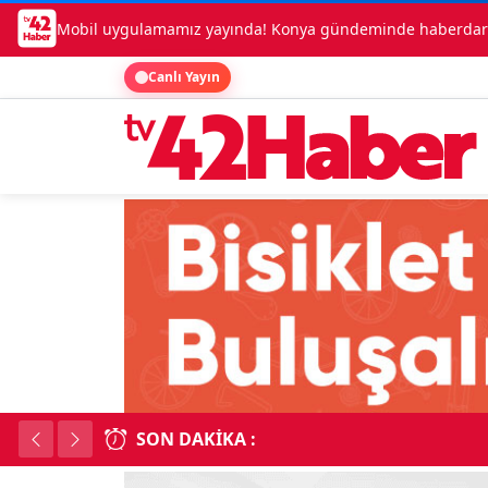
Mobil uygulamamız yayında! Konya gündeminde haberdar o
Canlı Yayın
SON DAKIKA :
Kadınhanı'nda çok say
18:34