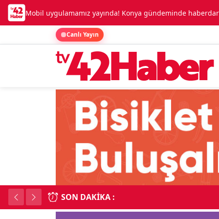
Mobil uygulamamız yayında! Konya gündeminde haberdar o
Canlı Yayın
SON DAKIKA :
Kadınhanı'nda çok say
18:34