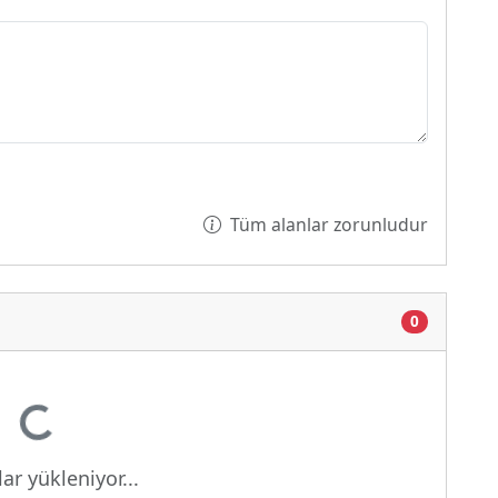
Tüm alanlar zorunludur
0
yor...
ar yükleniyor...