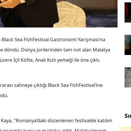
Black Sea FishFestival Gastronomi Yarışması’na
ile döndü. Dünya jürilerinden tam not alan Malatya
re İçli Köfte, Analı Kızlı yemeği ile öne çıktı.
rarası sahneye çıktığı Black Sea FishFestival’ine
ndü.
Sı
aya, "Romanya’daki düzenlenen festivalde katılım
 karşısında kupa ve madalya aldık. Malatya’mızım