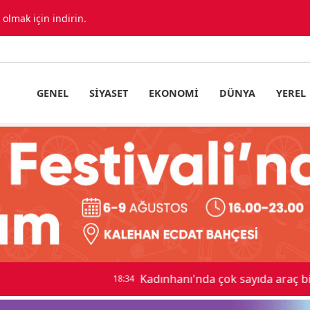
lmak için indirin.
GENEL
SIYASET
EKONOMI
DÜNYA
YEREL
ıda araç birbirine girdi