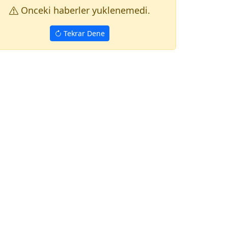
Onceki haberler yuklenemedi.
Tekrar Dene