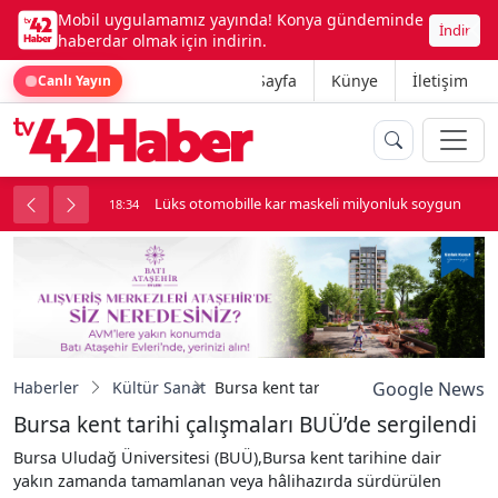
Mobil uygulamamız yayında! Konya gündeminde
İndir
haberdar olmak için indirin.
Ana Sayfa
Künye
İletişim
Canlı Yayın
palı kavga çıktı
Lüks otomobille kar maskeli milyonluk soygun
18:34
Haberler
Kültür Sanat
Bursa kent tarihi çalışmaları BUÜ’de s
Google News
Bursa kent tarihi çalışmaları BUÜ’de sergilendi
Bursa Uludağ Üniversitesi (BUÜ),Bursa kent tarihine dair
yakın zamanda tamamlanan veya hâlihazırda sürdürülen