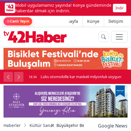
Mobil uygulamamız yayında! Konya gündeminde
İndir
haberdar olmak için indirin.
Ana Sayfa
Künye
İletişim
Canlı Yayın
palı kavga çıktı
Lüks otomobille kar maskeli milyonluk soygun
18:34
Haberler
Kültür Sanat
Büyükşehir Belediyesi’nin konservatuv
Google News