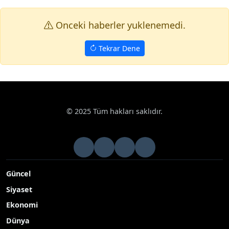
Onceki haberler yuklenemedi.
Tekrar Dene
Haberler
Kültür Sanat
Tarsus’ta genç tiyatrocular 8 aylık eğ
Google News
Tarsus’ta genç tiyatrocular 8 aylık eğitimi
sahnede taçlandırdı
Tarsus Belediyesi Şehir Tiyatrosunun lise öğrencilerine yönelik
8 ay süren tiyatro eğitimi programı, gençlerin sahnelediği
‘Kumkurdu’ adlı oyunla tamamlandı
Yayınlanma Tarihi: 12.05.2026 12:08
A-
|
A+