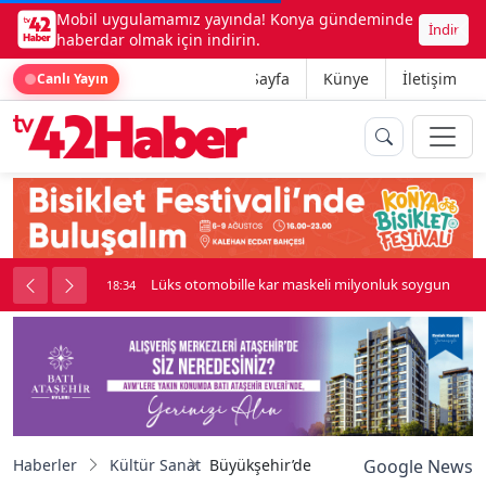
Mobil uygulamamız yayında! Konya gündeminde
İndir
haberdar olmak için indirin.
Ana Sayfa
Künye
İletişim
Canlı Yayın
ilyonluk soygun
Kadınhanı'nda çok sayıda araç birbirine girdi
18:34
Haberler
Kültür Sanat
Büyükşehir’den "Anadolu’nun Yüzleri: 
Google News