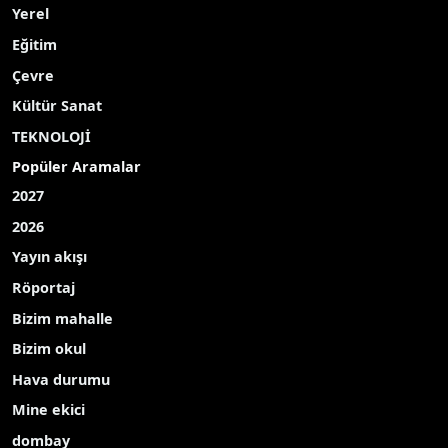
Tarsus Belediyesi Şehir Tiyatrosunun lise
öğrencilerine yönelik 8 ay süren tiyatro eğitimi
programı, gençlerin sahnelediği ‘Kumkurdu’ adlı
oyunla tamamlandı.