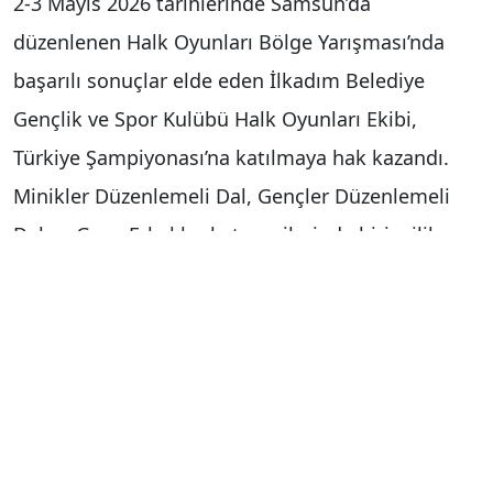
2-3 Mayıs 2026 tarihlerinde Samsun’da
düzenlenen Halk Oyunları Bölge Yarışması’nda
başarılı sonuçlar elde eden İlkadım Belediye
Gençlik ve Spor Kulübü Halk Oyunları Ekibi,
Türkiye Şampiyonası’na katılmaya hak kazandı.
Minikler Düzenlemeli Dal, Gençler Düzenlemeli
Dal ve Genç Erkekler kategorilerinde birincilik
elde eden ekipler, İlkadım’ı ve Samsun’u Türkiye
Şampiyonası’nda temsil edecek.
Türkiye Şampiyonası’na katılacak halk oyunları
ekibini tebrik eden İlkadım Belediye Başkanı
İhsan Kurnaz, "Spora ve sporcuya verdiğimiz