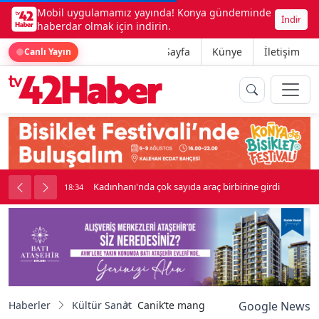
Mobil uygulamamız yayında! Konya gündeminde
İndir
haberdar olmak için indirin.
Ana Sayfa
Künye
İletişim
Canlı Yayın
rine girdi
Beşikçioğlu Konya'ya Sevk Edildi
18:34
Haberler
Kültür Sanat
Canik’te mangala coşkusu
Google News