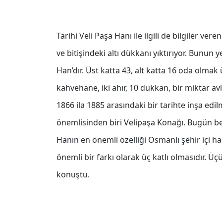
Tarihi Veli Paşa Hanı ile ilgili de bilgiler ve
ve bitişindeki altı dükkanı yıktırıyor. Bunun y
Han’dır. Üst katta 43, alt katta 16 oda olm
kahvehane, iki ahır, 10 dükkan, bir miktar avl
1866 ila 1885 arasındaki bir tarihte inşa ed
önemlisinden biri Velipaşa Konağı. Bugün bel
Hanın en önemli özelliği Osmanlı şehir içi ha
önemli bir farkı olarak üç katlı olmasıdır. Üç
konuştu.