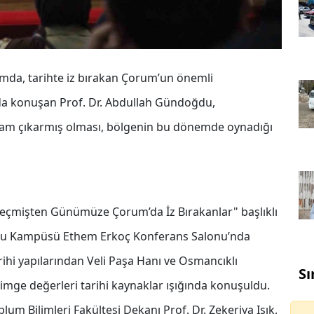
mda, tarihte iz bırakan Çorum’un önemli
mda konuşan Prof. Dr. Abdullah Gündoğdu,
zam çıkarmış olması, bölgenin bu dönemde oynadığı
l Geçmişten Günümüze Çorum’da İz Bırakanlar" başlıklı
u Kampüsü Ethem Erkoç Konferans Salonu’nda
hi yapılarından Veli Paşa Hanı ve Osmancıklı
Sı
mge değerleri tarihi kaynaklar ışığında konuşuldu.
um Bilimleri Fakültesi Dekanı Prof. Dr. Zekeriya Işık,