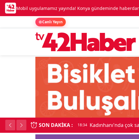
Mobil uygulamamız yayında! Konya gündeminde haberdar o
Canlı Yayın
SON DAKIKA :
Kadınhanı'nda çok say
18:34