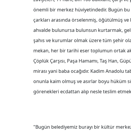
önemli bir merkez hüviyetindedir. Bugün bu
çarkları arasında örselenmiş, öğütülmüş ve 
ahvalde bulunursa bulunsun kurtarmak, gele
şahıs ve kurumlar olmak üzere tüm şehir olara
mekan, her bir tarihi eser toplumun ortak aklı
Çöplük Çarşısı, Paşa Hamamı, Taş Han, Güp
mirası yani baba ocağıdır. Kadim Anadolu tab
onunla kaim olmuş ve asırlar boyu hüküm sür
görenekleri ecdattan alıp nesle teslim etmek,
"Bugün belediyemiz burayı bir kültür merkez