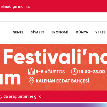
lmak için indirin.
GENEL
SIYASET
EKONOMI
DÜNYA
YEREL
ıda araç birbirine girdi