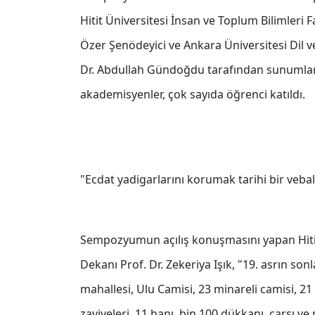
Hitit Üniversitesi İnsan ve Toplum Bilimleri F
Özer Şenödeyici ve Ankara Üniversitesi Dil 
Dr. Abdullah Gündoğdu tarafından sunumlar
akademisyenler, çok sayıda öğrenci katıldı.
"Ecdat yadigarlarını korumak tarihi bir vebal
Sempozyumun açılış konuşmasını yapan Hitit 
Dekanı Prof. Dr. Zekeriya Işık, "19. asrın so
mahallesi, Ulu Camisi, 23 minareli camisi, 2
zaviyeleri, 11 hanı, bin 100 dükkanı, çarşı ve