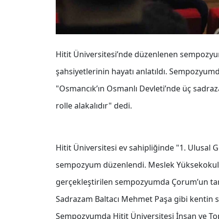
Hitit Üniversitesi’nde düzenlenen sempozyu
şahsiyetlerinin hayatı anlatıldı. Sempozyu
"Osmancık’ın Osmanlı Devleti’nde üç sadra
rolle alakalıdır" dedi.
Hitit Üniversitesi ev sahipliğinde "1. Ulusa
sempozyum düzenlendi. Meslek Yüksekokul
gerçekleştirilen sempozyumda Çorum’un tari
Sadrazam Baltacı Mehmet Paşa gibi kentin si
Sempozyumda Hitit Üniversitesi İnsan ve Topl