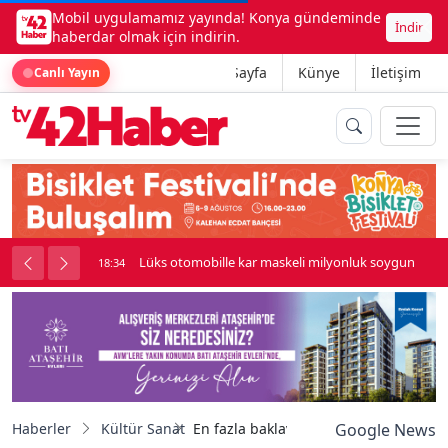
Mobil uygulamamız yayında! Konya gündeminde
İndir
haberdar olmak için indirin.
Ana Sayfa
Künye
İletişim
Canlı Yayın
palı kavga çıktı
Lüks otomobille kar maskeli milyonluk soygun
18:34
Haberler
Kültür Sanat
En fazla baklavayı yemek için kıyasıya 
Google News