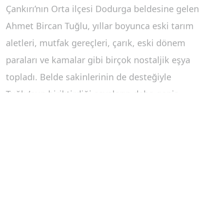
Çankırı’nın Orta ilçesi Dodurga beldesine gelen
Ahmet Bircan Tuğlu, yıllar boyunca eski tarım
aletleri, mutfak gereçleri, çarık, eski dönem
paraları ve kamalar gibi birçok nostaljik eşya
topladı. Belde sakinlerinin de desteğiyle
Tuğlu’nun biriktirdiği eşyaların daha geniş
kitlelere ulaştırılması amacıyla müze kurulmasına
karar verildi. Belde merkezinde kurulan müzede 3
bine yakın eşya sergileniyor. Vatandaşlar da sahip
oldukları eski eşyaları müzeye bağışlayarak
destek oluyor. Farklı dönemlere ait eşyaların yer
aldığı müze, ziyaretçilerini geçmişte yolculuğa
çıkartıyor.