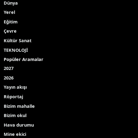
Hasan Kalyoncu Üniversitesi (HKÜ) Bilim İletişimi
Ofisi Kültürevi, İletişim Fakültesi Görsel İletişim
Tasarımı Bölüm Başkanı Doç. Dr. Atiye Güner’in
eserlerinden oluşan "Seçkiler" adlı sergiye ev