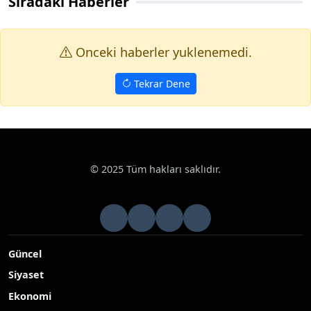
Sıradaki Haberler
Onceki haberler yuklenemedi.
Tekrar Dene
Haberler
Kültür Sanat
HKÜ Bilim İletişimi Ofisi ve Bey Mahall
Google News
HKÜ Bilim İletişimi Ofisi ve Bey Mahallesi
Kültürevi’nde "Seçkiler" sergisi açıldı
Hasan Kalyoncu Üniversitesi (HKÜ) Bilim İletişimi Ofisi
Kültürevi, İletişim Fakültesi Görsel İletişim Tasarımı Bölüm
Başkanı Doç
Yayınlanma Tarihi: 11.05.2026 13:45
A-
|
A+