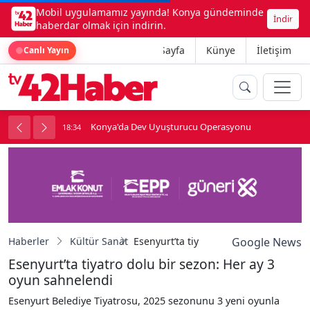
Mobil uygulamamız yayında! Konya gündeminde
İndir
haberdar olmak için indirin.
Ana Sayfa
Künye
İletişim
Canlı Yayın
Konya'da Dev Uyuşturucu Operasyonu
18:34
1
Haberler
Kültür Sanat
Esenyurt’ta tiyatro dolu bir sezon: He
Google News
Esenyurt’ta tiyatro dolu bir sezon: Her ay 3
oyun sahnelendi
Esenyurt Belediye Tiyatrosu, 2025 sezonunu 3 yeni oyunla