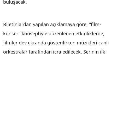
buluşacak.
Biletinial’dan yapılan açıklamaya göre, "film-
konser" konseptiyle düzenlenen etkinliklerde,
filmler dev ekranda gösterilirken müzikleri canlı
orkestralar tarafından icra edilecek. Serinin ilk
filminin gösterileceği "Twilight In Concert"
etkinliği, 10 Ocak 2026’da Zorlu PSM’de
gerçekleştirilecek. Etkinlikte 12 kişilik rock ve
orkestra topluluğu, mumlarla aydınlatılan
sahnede film müziklerini seslendirecek.