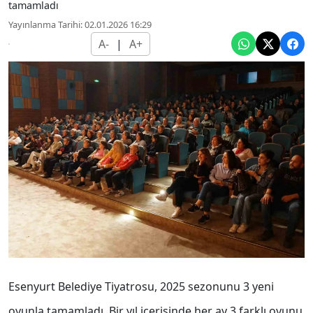
tamamladı
Yayınlanma Tarihi: 02.01.2026 16:29
A-
|
A+
Esenyurt Belediye Tiyatrosu, 2025 sezonunu 3 yeni
oyunla tamamladı. Bir yıl içerisinde her ay 3 farklı oyunu