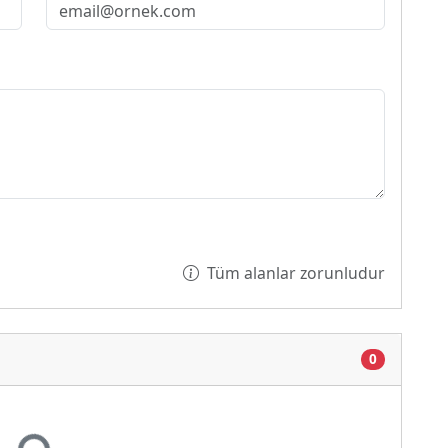
Tüm alanlar zorunludur
0
niyor...