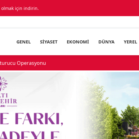
lmak için indirin.
GENEL
SIYASET
EKONOMI
DÜNYA
YEREL
urucu Operasyonu