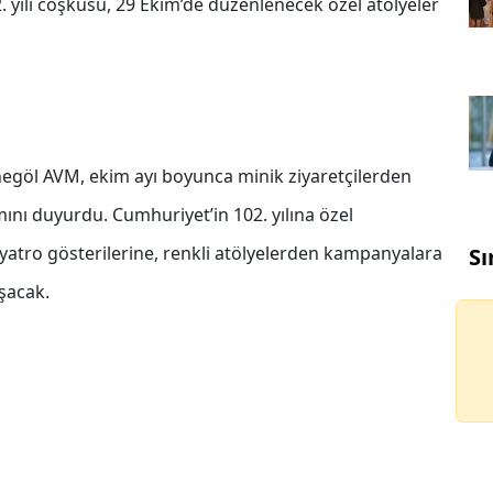
2. yılı coşkusu, 29 Ekim’de düzenlenecek özel atölyeler
 İnegöl AVM, ekim ayı boyunca minik ziyaretçilerden
ını duyurdu. Cumhuriyet’in 102. yılına özel
tiyatro gösterilerine, renkli atölyelerden kampanyalara
Sı
uşacak.