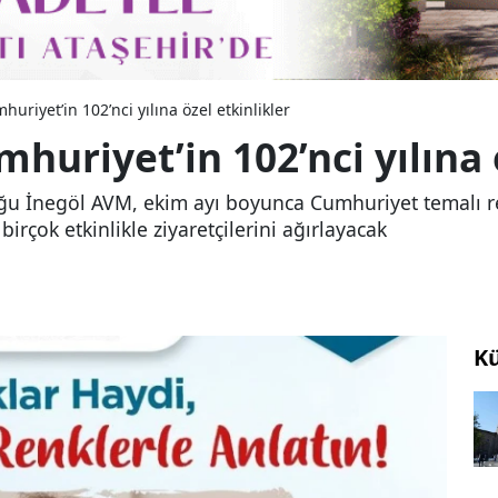
riyet’in 102’nci yılına özel etkinlikler
uriyet’in 102’nci yılına ö
lduğu İnegöl AVM, ekim ayı boyunca Cumhuriyet temalı r
irçok etkinlikle ziyaretçilerini ağırlayacak
Kü