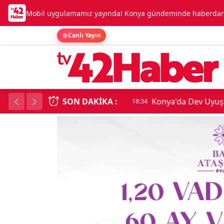
Mobil uygulamamız yayında! Konya gündeminde haberdar o
Canlı Yayın
SON DAKIKA :
Konya'da Dev Uyuşt
18:34