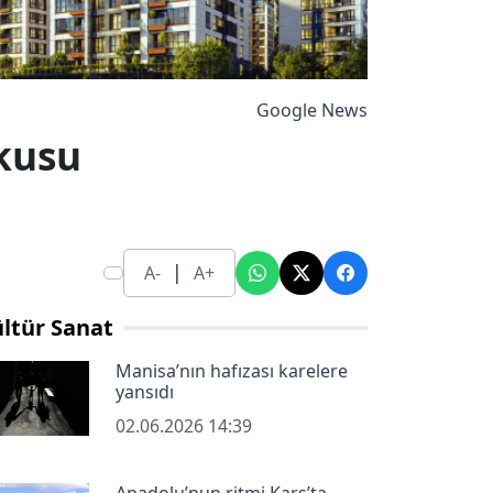
Google News
şkusu
|
A-
A+
ltür Sanat
Manisa’nın hafızası karelere
yansıdı
02.06.2026 14:39
Anadolu’nun ritmi Kars’ta