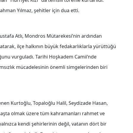
n "Hürriyet Kızı" da temsili törenle kurtarıldı.
man Yılmaz, şehitler için dua etti.
stafa Atlı, Mondros Mütarekesi’nin ardından
rlatarak, ilçe halkının büyük fedakarlıklarla yürüttüğü
nu vurguladı. Tarihi Hoşkadem Camii’nde
msızlık mücadelesinin önemli simgelerinden biri
enen Kurtoğlu, Topaloğlu Halil, Seydizade Hasan,
başta olmak üzere tüm kahramanları rahmet ve
yalnızca kendi şehirlerinin değil, vatanın dört bir