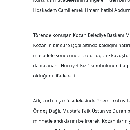
Kurtuluş mücadelesinin simgelerinden biri ola
Hoşkadem Camii emekli imam hatibi Abdurrah
Törende konuşan Kozan Belediye Başkanı Mu
Kozan’ın bir süre işgal altında kaldığını hatı
mücadele sonucunda özgürlüğüne kavuştuğu
dalgalanan "Hürriyet Kızı" sembolünün bağı
olduğunu ifade etti.
Atlı, kurtuluş mücadelesinde önemli rol üstl
Öndeş Dağlı, Mustafa Faik Üstün ve Duran 
minnetle andıklarını belirterek, Kozanlıların 