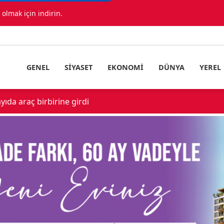
lmak için indirin.
GENEL
SIYASET
EKONOMI
DÜNYA
YEREL
ıda araç birbirine girdi