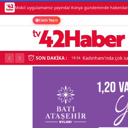
Mobil uygulamamız yayında! Konya gündeminde haberdar o
Canlı Yayın
SON DAKIKA :
Kadınhanı'nda çok say
18:34