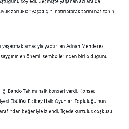
ştuğunu söyledi. Geçmişte yaşanan acılara da
büyük zorluklar yaşadığını hatırlatarak tarihi hafızanın
sını yaşatmak amacıyla yaptırılan Adnan Menderes
ğu saygının en önemli sembollerinden biri olduğunu
ğı Bando Takımı halk konseri verdi. Konser,
diyesi Ebülfez Elçibey Halk Oyunları Topluluğu’nun
tarafından beğeniyle izlendi. İlçede kurtuluş coşkusu