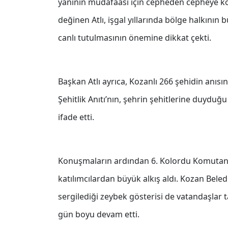
yanının müdafaası için cepheden cepheye ko
değinen Atlı, işgal yıllarında bölge halkının 
canlı tutulmasının önemine dikkat çekti.
Başkan Atlı ayrıca, Kozanlı 266 şehidin anı
Şehitlik Anıtı’nın, şehrin şehitlerine duydu
ifade etti.
Konuşmaların ardından 6. Kolordu Komutanlı
katılımcılardan büyük alkış aldı. Kozan Bele
sergilediği zeybek gösterisi de vatandaşlar 
gün boyu devam etti.