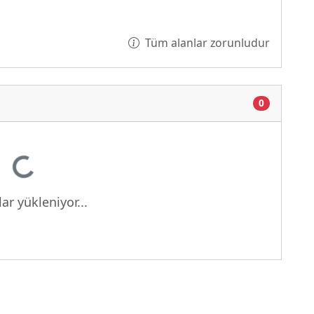
Tüm alanlar zorunludur
0
or...
ar yükleniyor...