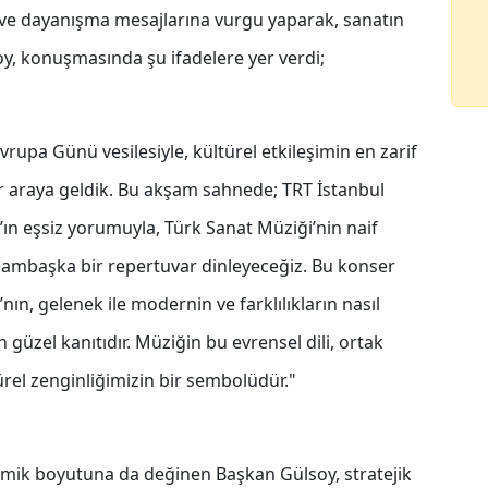
 ve dayanışma mesajlarına vurgu yaparak, sanatın
soy, konuşmasında şu ifadelere yer verdi;
vrupa Günü vesilesiyle, kültürel etkileşimin en zarif
ir araya geldik. Bu akşam sahnede; TRT İstanbul
ın eşsiz yorumuyla, Türk Sanat Müziği’nin naif
i bambaşka bir repertuvar dinleyeceğiz. Bu konser
nın, gelenek ile modernin ve farklılıkların nasıl
üzel kanıtıdır. Müziğin bu evrensel dili, ortak
rel zenginliğimizin bir sembolüdür."
omik boyutuna da değinen Başkan Gülsoy, stratejik