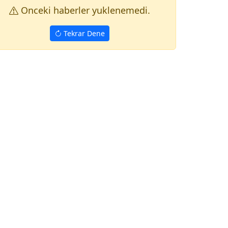
Onceki haberler yuklenemedi.
Tekrar Dene