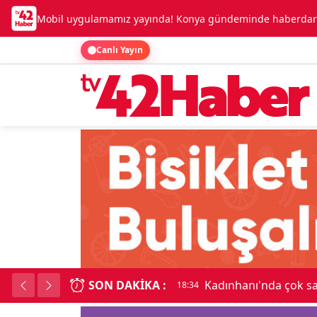
Mobil uygulamamız yayında! Konya gündeminde haberdar o
Canlı Yayın
SON DAKIKA :
Kadınhanı'nda çok say
18:34