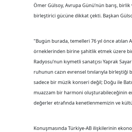
Ömer Gülsoy, Avrupa Günü’nün barış, birlik
birleştirici gücüne dikkat çekti. Başkan Gül
"Bugün burada, temelleri 76 yıl önce atılan A
örneklerinden birine şahitlik etmek üzere b
Radyosu’nun kıymetli sanatçısı Yaprak Sayar’
ruhunun cazın evrensel tınılarıyla birleştiğ
sadece bir müzik konseri değil; Doğu ile Batı’
muazzam bir harmoni oluşturabileceğinin en g
değerler etrafında kenetlenmemizin ve kültü
Konuşmasında Türkiye-AB ilişkilerinin ekon