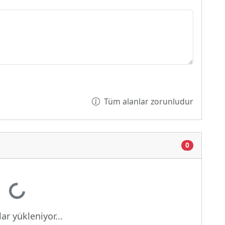
Tüm alanlar zorunludur
0
yor...
ar yükleniyor...