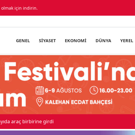
lmak için indirin.
GENEL
SIYASET
EKONOMI
DÜNYA
YEREL
ıda araç birbirine girdi