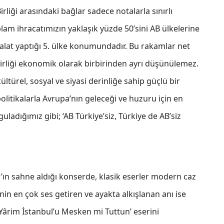
rliği arasındaki bağlar sadece notalarla sınırlı
lam ihracatımızın yaklaşık yüzde 50’sini AB ülkelerine
thalat yaptığı 5. ülke konumundadır. Bu rakamlar net
 Birliği ekonomik olarak birbirinden ayrı düşünülemez.
ltürel, sosyal ve siyasi derinliğe sahip güçlü bir
ı politikalarla Avrupa’nın geleceği ve huzuru için en
ladığımız gibi; ‘AB Türkiye’siz, Türkiye de AB’siz
’ın sahne aldığı konserde, klasik eserler modern caz
in en çok ses getiren ve ayakta alkışlanan anı ise
Yârim İstanbul’u Mesken mi Tuttun’ eserini