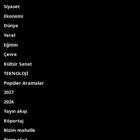
Yayınlanma Tarihi: 16.05.2026 12:37
A-
|
A+
SAMSUN (İHA) – Samsun’un İlkadım Belediyesi
tarafından, 19 Mayıs Atatürk’ü Anma, Gençlik ve