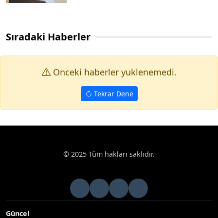
Sıradaki Haberler
Onceki haberler yuklenemedi.
Tekrar Dene
Haberler
Kültür Sanat
Eski Samsun fotoğrafları yoğun ilgi g
Google News
Eski Samsun fotoğrafları yoğun ilgi gördü
SAMSUN (İHA) – Samsun’un İlkadım Belediyesi tarafından, 19
Mayıs Atatürk’ü Anma, Gençlik ve Spor Bayramı kutlama
etkinlikleri kapsamında düzenlenen ‘1919’dan Günümüze
Samsun’ Fotoğraf sergisi vatandaşlardan yoğun ilgi gördü