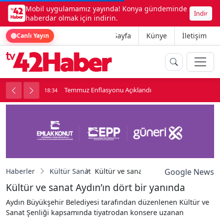
Mobil uygulamamız yayında! Konya gündeminde
İndir
haberdar olmak için indirin.
Ana Sayfa
Künye
İletişim
Canlı Yayın
onu
Temmuz Enflasyonu Açıklandı
18:34
1
Haberler
Kültür Sanat
Kültür ve sanat Aydın’ın dört bir yanı
Google News
Kültür ve sanat Aydın’ın dört bir yanında
Aydın Büyükşehir Belediyesi tarafından düzenlenen Kültür ve
Sanat Şenliği kapsamında tiyatrodan konsere uzanan