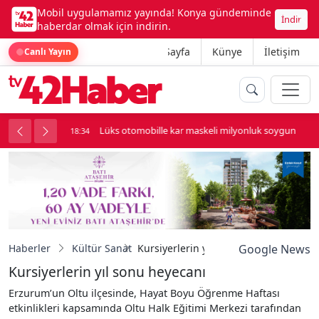
Mobil uygulamamız yayında! Konya gündeminde
İndir
haberdar olmak için indirin.
Ana Sayfa
Künye
İletişim
Canlı Yayın
palı kavga çıktı
Lüks otomobille kar maskeli milyonluk soygun
18:34
Haberler
Kültür Sanat
Kursiyerlerin yıl sonu heyecanı
Google News
Kursiyerlerin yıl sonu heyecanı
Erzurum’un Oltu ilçesinde, Hayat Boyu Öğrenme Haftası
etkinlikleri kapsamında Oltu Halk Eğitimi Merkezi tarafından