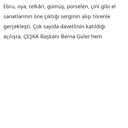
Ebru, oya, telkâri, gümüş, porselen, çini gibi el
sanatlarının öne çıktığı serginin alışı törenle
gerçekleşti. Çok sayıda davetlinin katıldığı
açılışta, ÇEŞKA Başkanı Berna Güler hem
faaliyetleri hem de sergiyle ilgili bilgi verdi. Hem
gıda üretiminde hem de el sanatları alanında son
derece güzel işlere imza attıklarını belirten Güler,
"Bu birlikteliğimizden büyük mutluluk duyuyoruz.
Amacımız, kadınların istihdamını artırmak;
onların sosyal hayatta, toplumda ve hatta aile
içinde daha güçlü bir statü kazanmalarını
sağlamak. Kadınların ekonomik bağımsızlıklarını
elde etmeleri ve karşılaştıkları zorlukları aşmaları