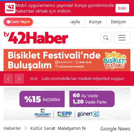
Mobil uygulamamız yayında! Konya gündeminde
İndir
haberdar olmak için indirin.
Ana Sayfa
Künye
İletişim
Canlı Yayın
palı kavga çıktı
Lüks otomobille kar maskeli milyonluk soygun
18:34
Haberler
Kültür Sanat
Malatya’nın fethi 924 yıl sonra türküle
Google News