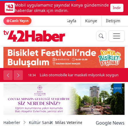
Mobil uygulamamız yayında! Konya gündeminde
İndir
haberdar olmak için indirin.
Ana Sayfa
Künye
İletişim
Canlı Yayın
palı kavga çıktı
Lüks otomobille kar maskeli milyonluk soygun
18:34
Haberler
Kültür Sanat
Milas Veterinerlik Fakültesi, müzik ve
Google News