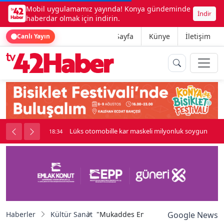
Mobil uygulamamız yayında! Konya gündeminde
İndir
haberdar olmak için indirin.
Ana Sayfa
Künye
İletişim
Canlı Yayın
palı kavga çıktı
Lüks otomobille kar maskeli milyonluk soygun
18:34
Haberler
Kültür Sanat
"Mukaddes Emanetler Sergisi" Osmangaz
Google News