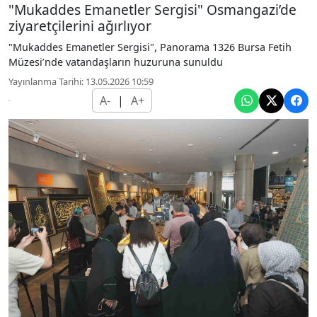
"Mukaddes Emanetler Sergisi" Osmangazi’de
ziyaretçilerini ağırlıyor
"Mukaddes Emanetler Sergisi", Panorama 1326 Bursa Fetih
Müzesi’nde vatandaşların huzuruna sunuldu
Yayınlanma Tarihi: 13.05.2026 10:59
A-
|
A+