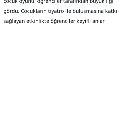
çocuk oyunu, öğrenciler tarafından büyük ilgi
gördü. Çocukların tiyatro ile buluşmasına katkı
sağlayan etkinlikte öğrenciler keyifli anlar
yaşarken, sanatın birleştirici gücü bir kez daha ön
plana çıktı.
İlçe Milli Eğitim Müdürü Hamdi İnan, kültür ve
sanat faaliyetlerinin çocukların sosyal ve kültürel
gelişiminde önemli bir yere sahip olduğunu
belirterek, organizasyonda emeği geçen başta
Devlet Tiyatroları Genel Müdürü Tamer Karadağlı
olmak üzere Van Devlet Tiyatrosu Müdürü Özgür
Titiz, Çatak Kaymakamı Kadir Kılıç ve tüm tiyatro