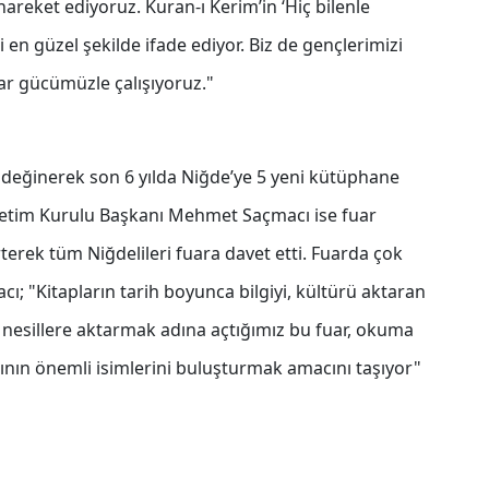
areket ediyoruz. Kuran-ı Kerim’in ‘Hiç bilenle
 en güzel şekilde ifade ediyor. Biz de gençlerimizi
var gücümüzle çalışıyoruz."
a değinerek son 6 yılda Niğde’ye 5 yeni kütüphane
Yönetim Kurulu Başkanı Mehmet Saçmacı ise fuar
rterek tüm Niğdelileri fuara davet etti. Fuarda çok
ı; "Kitapların tarih boyunca bilgiyi, kültürü aktaran
nesillere aktarmak adına açtığımız bu fuar, okuma
nın önemli isimlerini buluşturmak amacını taşıyor"