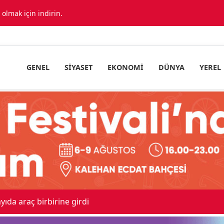
lmak için indirin.
GENEL
SIYASET
EKONOMI
DÜNYA
YEREL
ıda araç birbirine girdi