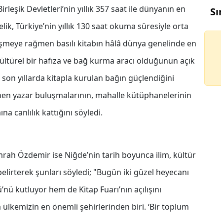
leşik Devletleri’nin yıllık 357 saat ile dünyanın en
Sı
ik, Türkiye’nin yıllık 130 saat okuma süresiyle orta
talleşmeye rağmen basılı kitabın hâlâ dünya genelinde en
kültürel bir hafıza ve bağ kurma aracı olduğunun açık
son yıllarda kitapla kurulan bağın güçlendiğini
lenen yazar buluşmalarının, mahalle kütüphanelerinin
a canlılık kattığını söyledi.
ah Özdemir ise Niğde’nin tarih boyunca ilim, kültür
elirterek şunları söyledi; "Bugün iki güzel heyecanı
ü kutluyor hem de Kitap Fuarı’nın açılışını
 ülkemizin en önemli şehirlerinden biri. ‘Bir toplum