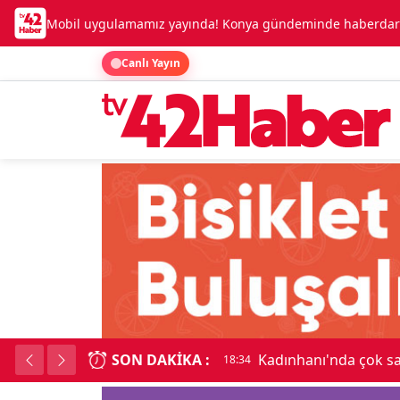
Mobil uygulamamız yayında! Konya gündeminde haberdar o
Canlı Yayın
SON DAKIKA :
Kadınhanı'nda çok say
18:34