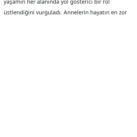
yaşamın her alanında yol gösterici bir rol
üstlendiğini vurguladı. Annelerin hayatın en zor
anlarında dahi umut aşılayan bir güç olduğunu
ifade eden Başkan Çavuşoğlu, "Şefkatiyle
büyüten, emeğiyle geleceği şekillendiren
annelerimiz sevginin en saf halini bizlere öğreten
en kıymetli varlıklarımızdır. Onların varlığı,
toplumumuzun birlik ve dayanışma ruhunun en
temel kaynağıdır" dedi.
"Annelerimizin yaşamını kolaylaştırmak
önceliğimiz"