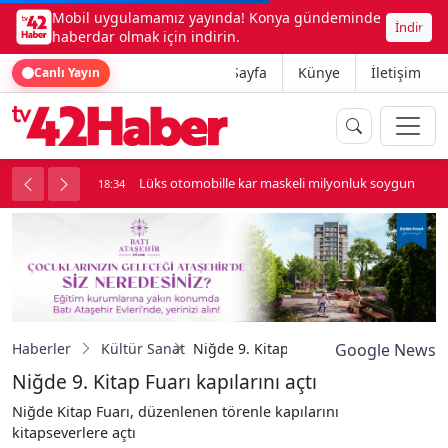
Mobil uygulamamız yayında! Konya gündeminde
İndir
haberdar olmak için indirin.
Ana Sayfa
Künye
İletişim
Canlı Yayın
palı kavga çıktı
Lüks otomobille kar maskeli milyonluk soygun
18:34
Haberler
Kültür Sanat
Niğde 9. Kitap Fuarı kapılarını açtı
Google News
Niğde 9. Kitap Fuarı kapılarını açtı
Niğde Kitap Fuarı, düzenlenen törenle kapılarını
kitapseverlere açtı