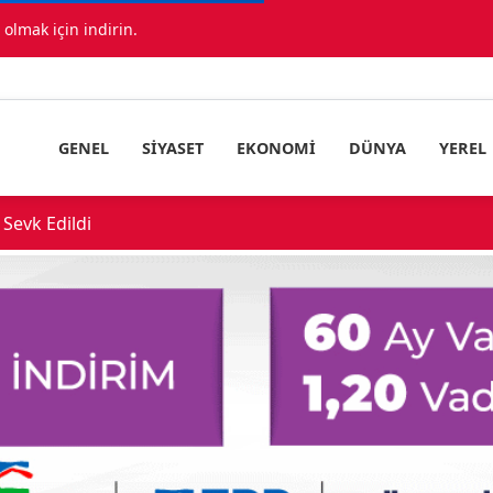
lmak için indirin.
GENEL
SIYASET
EKONOMI
DÜNYA
YEREL
Sevk Edildi