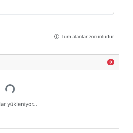
Tüm alanlar zorunludur
0
or...
ar yükleniyor...