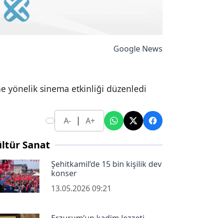
Google News
e yönelik sinema etkinliği düzenledi
|
A-
A+
ltür Sanat
Şehitkamil’de 15 bin kişilik dev
konser
13.05.2026 09:21
Erzurum’un kadim lezzeti