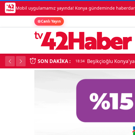
Mobil uygulamamız yayında! Konya gündeminde haberdar o
Canlı Yayın
SON DAKIKA :
Beşikçioğlu Konya'ya 
18:34