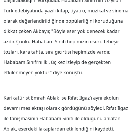
başarabildiğini vurguladı. Hababam Sınıfı’nın 70 yıldır
Türk edebiyatında yazılı kitap, tiyatro, müzikal ve sinema
olarak değerlendirildiğinde popülerliğini koruduğuna
dikkat çeken Akbayır, "Böyle eser yok denecek kadar
azdır. Çünkü Hababam Sınıfı hepimizin eseri. Tebeşir
tozları, kara tahta, sıra gıcırtısı hepimizde vardır.
Hababam Sınıfı’nı iki, üç kez izleyip de gerçekten
etkilenmeyen yoktur" diye konuştu.
Karikatürist Emrah Ablak ise Rıfat Ilgaz’ı aynı ekolün
devamı meslektaşı olarak gördüğünü söyledi. Rıfat Ilgaz
ile tanışmasının Hababam Sınıfı ile olduğunu anlatan
Ablak, eserdeki lakaplardan etkilendiğini kaydetti.