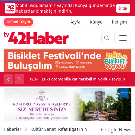
Mobil uygulamamız yayında! Konya gündeminde
İndir
haberdar olmak için indirin.
Ana Sayfa
Künye
İletişim
Canlı Yayın
palı kavga çıktı
Lüks otomobille kar maskeli milyonluk soygun
18:34
Haberler
Kültür Sanat
Rıfat Ilgaz’ın mizahi yönü ele alındı
Google News