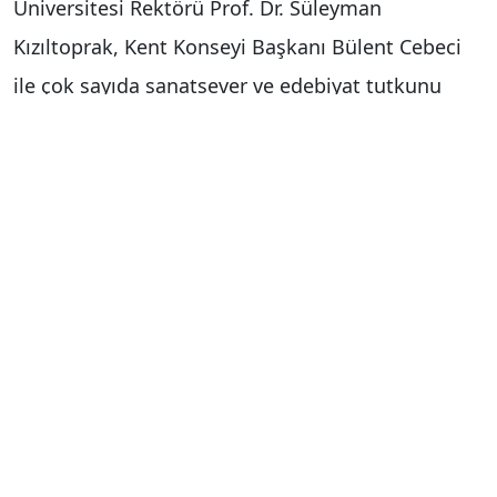
Üniversitesi Rektörü Prof. Dr. Süleyman
Kızıltoprak, Kent Konseyi Başkanı Bülent Cebeci
ile çok sayıda sanatsever ve edebiyat tutkunu
katıldı.
Program, saygı duruşu ve İstiklal Marşı ile
başladı. Ardından Kütahyalı şair ve yazar İsa
Kahraman’ın edebi kişiliğini ve eserlerini anlatan
sunum gerçekleştirildi. Etkinlikte ayrıca
Kahraman’ın hayatından kesitler paylaşıldı, sahne
alan sanatçılar ise duygu dolu şiirleriyle geceye
renk kattı.