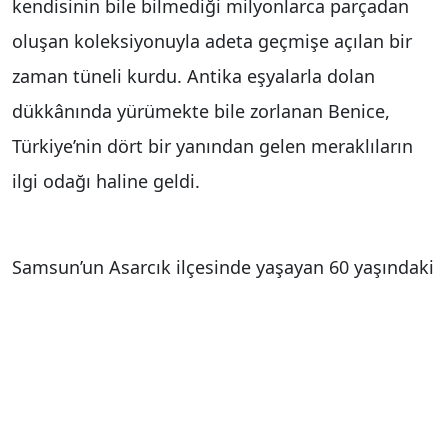
kendisinin bile bilmediği milyonlarca parçadan
oluşan koleksiyonuyla adeta geçmişe açılan bir
zaman tüneli kurdu. Antika eşyalarla dolan
dükkânında yürümekte bile zorlanan Benice,
Türkiye’nin dört bir yanından gelen meraklıların
ilgi odağı haline geldi.
Samsun’un Asarcık ilçesinde yaşayan 60 yaşındaki
Cemil Benice, 13 yaşında başladığı antika
tutkusunu yıllar içerisinde büyük bir koleksiyona
dönüştürdü. Yarım asra yaklaşan süreçte Osmanlı
döneminden Cumhuriyet’in ilk yıllarına kadar
uzanan çok sayıda antika eşyayı toplayan Benice,