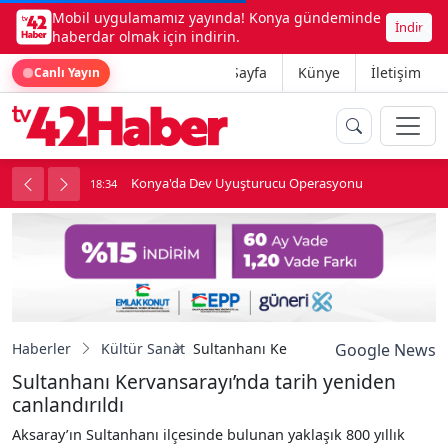
Mobil uygulamamız yayında! Konya gündeminde
İndir
haberdar olmak için indirin.
Ana Sayfa
Künye
İletişim
Canlı Yayın
Konya'da Dev Uyuşturucu Operasyonu
18:34
1
Haberler
Kültür Sanat
Sultanhanı Kervansarayı’nda tarih yen
Google News
Sultanhanı Kervansarayı’nda tarih yeniden
canlandırıldı
Aksaray’ın Sultanhanı ilçesinde bulunan yaklaşık 800 yıllık