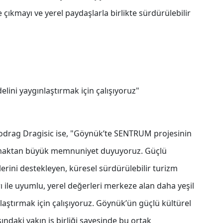
ıkmayı ve yerel paydaşlarla birlikte sürdürülebilir
lini yaygınlaştırmak için çalışıyoruz"
odrag Dragisic ise, "Göynük’te SENTRUM projesinin
amaktan büyük memnuniyet duyuyoruz. Güçlü
lerini destekleyen, küresel sürdürülebilir turizm
 ile uyumlu, yerel değerleri merkeze alan daha yeşil
laştırmak için çalışıyoruz. Göynük’ün güçlü kültürel
ındaki yakın iş birliği sayesinde bu ortak