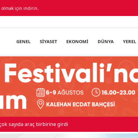
lmak için indirin.
GENEL
SIYASET
EKONOMI
DÜNYA
YEREL
ıda araç birbirine girdi