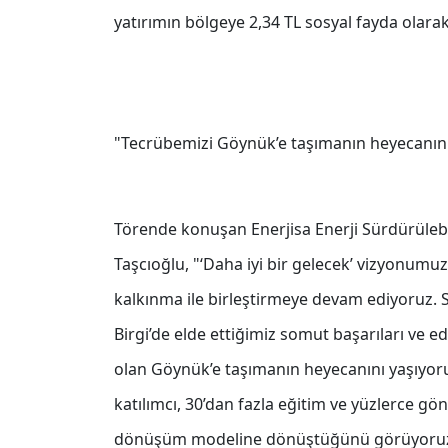
yatırımın bölgeye 2,34 TL sosyal fayda olar
"Tecrübemizi Göynük’e taşımanın heyecanını
Törende konuşan Enerjisa Enerji Sürdürülebi
Taşcıoğlu, "‘Daha iyi bir gelecek’ vizyonum
kalkınma ile birleştirmeye devam ediyoruz.
Birgi’de elde ettiğimiz somut başarıları ve
olan Göynük’e taşımanın heyecanını yaşıyor
katılımcı, 30’dan fazla eğitim ve yüzlerce 
dönüşüm modeline dönüştüğünü görüyoruz. B