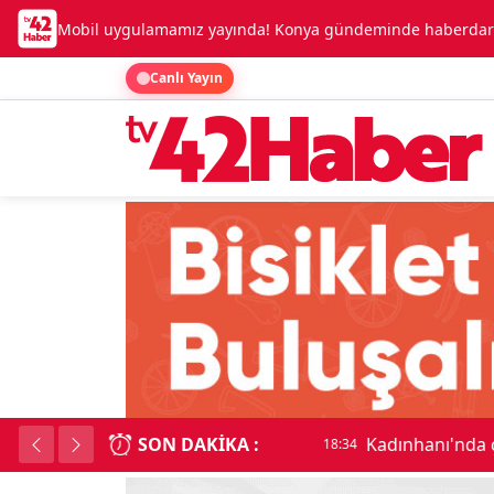
Mobil uygulamamız yayında! Konya gündeminde haberdar o
Canlı Yayın
SON DAKIKA :
Kadınhanı'nda çok say
18:34