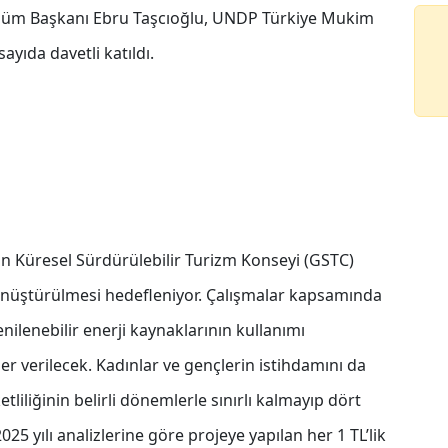
 Bölüm Başkanı Ebru Taşcıoğlu, UNDP Türkiye Mukim
ayıda davetli katıldı.
inin Küresel Sürdürülebilir Turizm Konseyi (GSTC)
 dönüştürülmesi hedefleniyor. Çalışmalar kapsamında
enilenebilir enerji kaynaklarının kullanımı
ler verilecek. Kadınlar ve gençlerin istihdamını da
liliğinin belirli dönemlerle sınırlı kalmayıp dört
5 yılı analizlerine göre projeye yapılan her 1 TL’lik