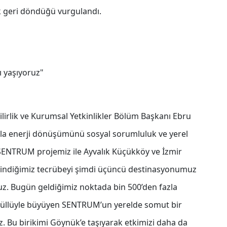
ak geri döndüğü vurgulandı.
 yaşıyoruz"
lirlik ve Kurumsal Yetkinlikler Bölüm Başkanı Ebru
uzla enerji dönüşümünü sosyal sorumluluk ve yerel
 SENTRUM projemiz ile Ayvalık Küçükköy ve İzmir
 edindiğimiz tecrübeyi şimdi üçüncü destinasyonumuz
uz. Bugün geldiğimiz noktada bin 500’den fazla
gönüllüyle büyüyen SENTRUM’un yerelde somut bir
u birikimi Göynük’e taşıyarak etkimizi daha da