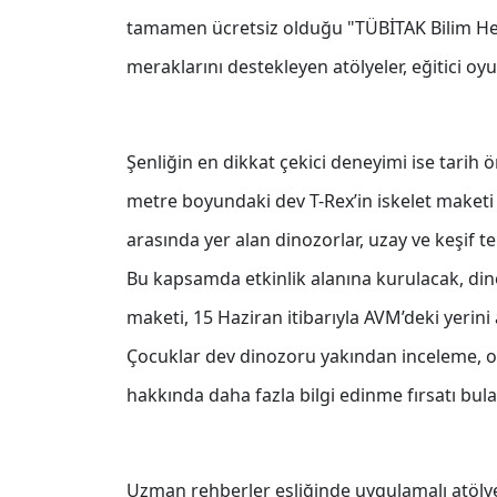
tamamen ücretsiz olduğu "TÜBİTAK Bilim Her 
meraklarını destekleyen atölyeler, eğitici oyu
Şenliğin en dikkat çekici deneyimi ise tarih 
metre boyundaki dev T-Rex’in iskelet maketi
arasında yer alan dinozorlar, uzay ve keşif t
Bu kapsamda etkinlik alanına kurulacak, din
maketi, 15 Haziran itibarıyla AVM’deki yerini
Çocuklar dev dinozoru yakından inceleme, on
hakkında daha fazla bilgi edinme fırsatı bul
Uzman rehberler eşliğinde uygulamalı atöly