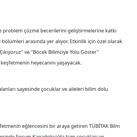
ve problem çözme becerilerini geliştirmelerine katkı
bölümleri arasında yer alıyor. Etkinlik için özel olarak
Çıkıyoruz" ve "Böcek Bilimciye Yolu Göster"
 keşfetmenin heyecanını yaşayacak.
anları sayesinde çocuklar ve aileleri bilim dolu
şfetmenin eğlencesini bir araya getiren TÜBİTAK Bilm
hlerinde Forum Kapadokya’da tüm çocukları ve