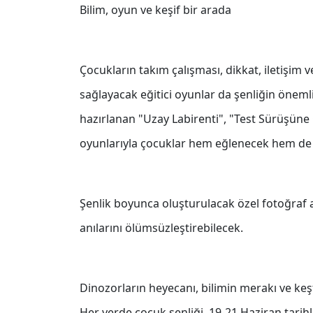
Bilim, oyun ve keşif bir arada
Çocukların takım çalışması, dikkat, iletişim 
sağlayacak eğitici oyunlar da şenliğin önemli 
hazırlanan "Uzay Labirenti", "Test Sürüşüne 
oyunlarıyla çocuklar hem eğlenecek hem de
Şenlik boyunca oluşturulacak özel fotoğraf al
anılarını ölümsüzleştirebilecek.
Dinozorların heyecanı, bilimin merakı ve ke
Her yerde çocuk şenliği, 19-21 Haziran tari