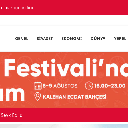
lmak için indirin.
GENEL
SIYASET
EKONOMI
DÜNYA
YEREL
v Uyuşturucu Operasyonu