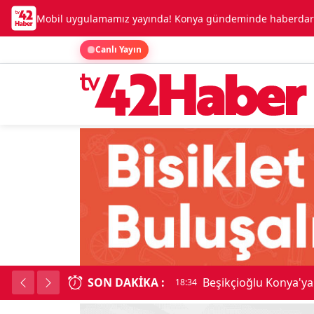
Mobil uygulamamız yayında! Konya gündeminde haberdar o
Canlı Yayın
SON DAKIKA :
Konya'da De
18:34