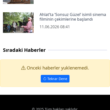
Ahlat’ta ’Sonsuz Güzel’ isimli sinema
filminin çekimlerine başlandı
11.06.2026 08:41
Sıradaki Haberler
Onceki haberler yuklenemedi.
Tekrar Dene
Haberler
Kültür Sanat
Hisarcık’ta Hayat Boyu Öğrenme Hafta
Google News