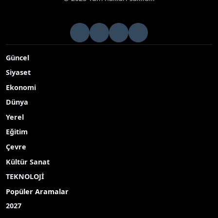
Hisarcık’ta Hayat Boyu Öğrenme Haftası
coşkusu
Kütahya’nın Hisarcık ilçesinde Hayat Boyu Öğrenme Haftası
etkinlikleri kapsamında Şehit Ahmet Yavuz Halk Eğitim
Merkezi tarafından yılsonu sergisi ve halk oyunları gösterisi
düzenlendi
Yayınlanma Tarihi: 11.06.2026 09:39
A-
|
A+