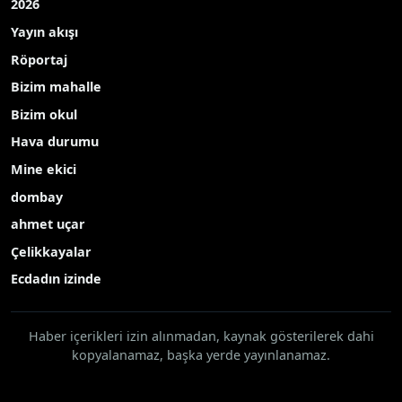
Kütahya’nın Hisarcık ilçesinde Hayat Boyu
Öğrenme Haftası etkinlikleri kapsamında Şehit
Ahmet Yavuz Halk Eğitim Merkezi tarafından
yılsonu sergisi ve halk oyunları gösterisi
düzenlendi.
Etkinlikte, yıl boyunca Halk Eğitim Merkezi
bünyesinde açılan kurslarda kursiyerler
tarafından hazırlanan el emeği ürünler
sergilenirken, öğrencilerin sunduğu halk oyunları