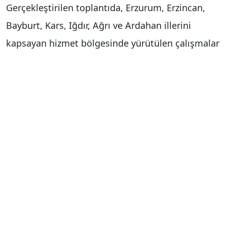
Gerçekleştirilen toplantıda, Erzurum, Erzincan,
Bayburt, Kars, Iğdır, Ağrı ve Ardahan illerini
kapsayan hizmet bölgesinde yürütülen çalışmalar
ile mazbut ve mülhak vakıfların faaliyetleri,
vakfiyelerde yer alan hayır şartlarının yerine
getirilmesine yönelik uygulamalar ve vakıf
kültürünün yaşatılması amacıyla sürdürülen
hizmetler değerlendirildi.
Brifingde ayrıca vakıf temsilcilerine yönelik eğitim
faaliyetleri, vakıf mevzuatı ve taşınmaz yönetimi
konularında yürütülen bilgilendirme çalışmaları