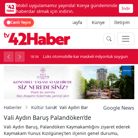
Mobil uygulamamız yayında! Konya gündeminde
İndir
haberdar olmak için indirin.
Ana Sayfa
Künye
İletişim
Canlı Yayın
palı kavga çıktı
Lüks otomobille kar maskeli milyonluk soygun
18:34
Haberler
Kültür Sanat
Vali Aydın Baruş Palandöken’de
Google News
Vali Aydın Baruş Palandöken’de
Vali Aydın Baruş, Palandöken Kaymakamlığını ziyaret ederek
Kaymakam Yunus Kızılgüneş’ten ilçenin genel durumu,