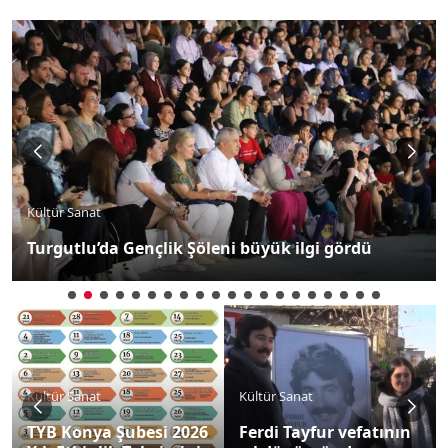
Kültür Sanat
Turgutlu’da Gençlik Şöleni büyük ilgi gördü
Kültür Sanat
Kültür Sanat
TYB Konya Şubesi 2026
Ferdi Tayfur vefatının