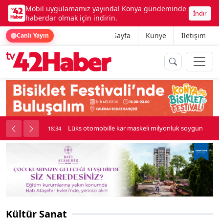
Mobil uygulamamız yayında! Konya gündeminde
İndir
haberdar olmak için indirin.
Ana Sayfa
Künye
İletişim
Canlı Yayın
palı kavga çıktı
Lüks otomobille kar maskeli milyonluk soygun
18:34
Kültür Sanat