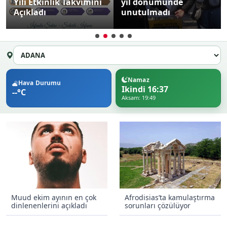
Yılı Etkinlik Takvimini
yıl dönümünde
Açıkladı
unutulmadı
Namaz
Hava Durumu
Ikindi 16:37
--°C
Aksam: 19:49
Muud ekim ayının en çok
Afrodisias’ta kamulaştırma
dinlenenlerini açıkladı
sorunları çözülüyor