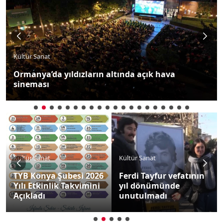
Kültür Sanat
Ormanya’da yıldızların altında açık hava
sineması
Kültür Sanat
Kültür Sanat
TYB Konya Şubesi 2026
Ferdi Tayfur vefatının
Yılı Etkinlik Takvimini
yıl dönümünde
Açıkladı
unutulmadı