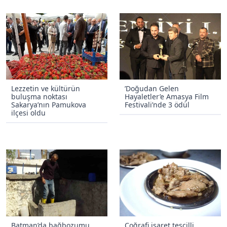
Lezzetin ve kültürün
’Doğudan Gelen
buluşma noktası
Hayaletler’e Amasya Film
Sakarya’nın Pamukova
Festivali’nde 3 ödül
ilçesi oldu
Batman’da bağbozumu
Coğrafi işaret tescilli