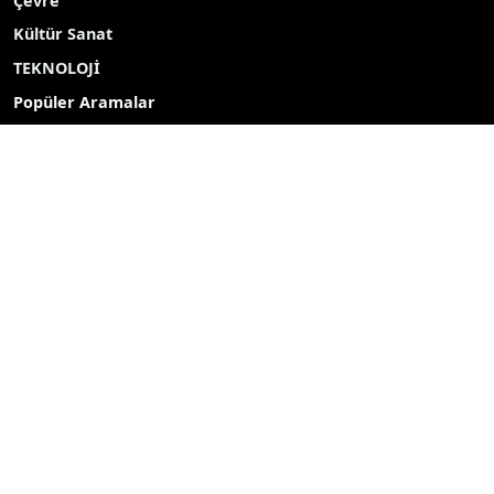
Çevre
Kültür Sanat
TEKNOLOJİ
Popüler Aramalar
2027
2026
Yayın akışı
Röportaj
Bizim mahalle
Bizim okul
Hava durumu
Mine ekici
dombay
ahmet uçar
Çelikkayalar