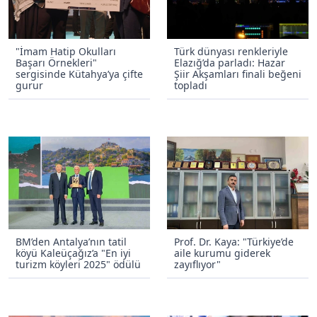
"İmam Hatip Okulları
Türk dünyası renkleriyle
Başarı Örnekleri"
Elazığ’da parladı: Hazar
sergisinde Kütahya’ya çifte
Şiir Akşamları finali beğeni
gurur
topladı
BM’den Antalya’nın tatil
Prof. Dr. Kaya: "Türkiye’de
köyü Kaleüçağız’a "En iyi
aile kurumu giderek
turizm köyleri 2025" ödülü
zayıflıyor"