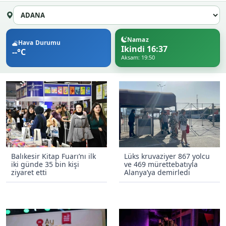
Namaz
Hava Durumu
Ikindi 16:37
--°C
Aksam: 19:50
Balıkesir Kitap Fuarı’nı ilk
Lüks kruvaziyer 867 yolcu
iki günde 35 bin kişi
ve 469 mürettebatıyla
ziyaret etti
Alanya’ya demirledi