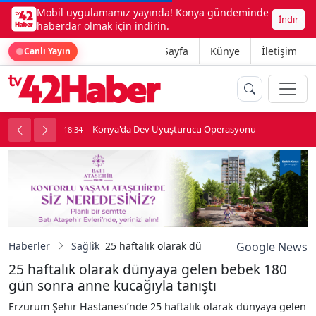
Mobil uygulamamız yayında! Konya gündeminde
İndir
haberdar olmak için indirin.
Ana Sayfa
Künye
İletişim
Canlı Yayın
Konya'da Dev Uyuşturucu Operasyonu
18:34
1
Haberler
Sağlık
25 haftalık olarak dünyaya gelen bebek 180 
Google News
25 haftalık olarak dünyaya gelen bebek 180
gün sonra anne kucağıyla tanıştı
Erzurum Şehir Hastanesi’nde 25 haftalık olarak dünyaya gelen