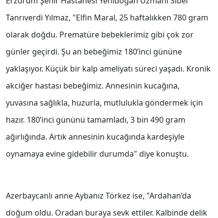
Erzurum Şehir Hastanesi Yenidoğan Uzmanı Sibel
Tanrıverdi Yılmaz, "Elfin Maral, 25 haftalıkken 780 gram
olarak doğdu. Prematüre bebeklerimiz gibi çok zor
günler geçirdi. Şu an bebeğimiz 180’inci gününe
yaklaşıyor. Küçük bir kalp ameliyatı süreci yaşadı. Kronik
akciğer hastası bebeğimiz. Annesinin kucağına,
yuvasına sağlıkla, huzurla, mutlulukla göndermek için
hazır. 180’inci gününü tamamladı, 3 bin 490 gram
ağırlığında. Artık annesinin kucağında kardeşiyle
oynamaya evine gidebilir durumda" diye konuştu.
Azerbaycanlı anne Aybanız Törkez ise, "Ardahan’da
doğum oldu. Oradan buraya sevk ettiler. Kalbinde delik