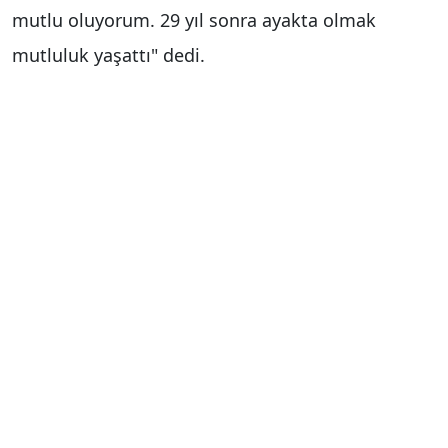
mutlu oluyorum. 29 yıl sonra ayakta olmak
mutluluk yaşattı" dedi.
Tedavi sürecinin ardından Doruk Nilüfer
Hastanesi’nde yürüme robotu desteğiyle adım
atmaya başlayan Karaburun, hayatında ilk kez
ayakta röportaj verdi. Bu tarihi an, hem sağlık
camiasında hem de kamuoyunda büyük sevinç
uyandırdı. Karaburun, "29 yıl sonra ayakta
durmak, hele ki ayakta konuşmak tarif edilemez
bir duygu" diyerek duygularını paylaştı. Tedavi
sürecinde emeği geçen doktorlara ve sağlık