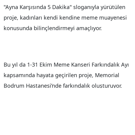
"Ayna Karşısında 5 Dakika" sloganıyla yürütülen
proje, kadınları kendi kendine meme muayenesi
konusunda bilinçlendirmeyi amaçlıyor.
Bu yıl da 1-31 Ekim Meme Kanseri Farkındalık Ayı
kapsamında hayata geçirilen proje, Memorial
Bodrum Hastanesi’nde farkındalık oluşturuyor.
Hastanenin lobi alanında 1-20 Ekim tarihleri
arasında sergilenecek Pembe Ayna, ziyaretçileri
bilinçlenmeye davet ediyor. Katılımcılar, ayna
karşısında kendi muayenelerini hatırlarken,