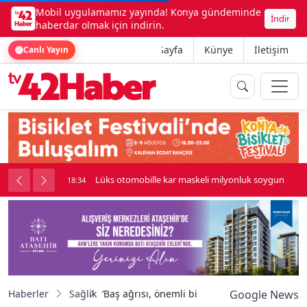
Mobil uygulamamız yayında! Konya gündeminde
İndir
haberdar olmak için indirin.
Ana Sayfa
Künye
İletişim
Canlı Yayın
palı kavga çıktı
Lüks otomobille kar maskeli milyonluk soygun
18:34
Haberler
Sağlık
‘Baş ağrısı, önemli bir hastalığın habercisi ola
Google News