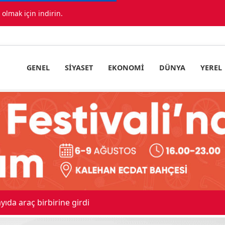
lmak için indirin.
GENEL
SIYASET
EKONOMI
DÜNYA
YEREL
ıda araç birbirine girdi