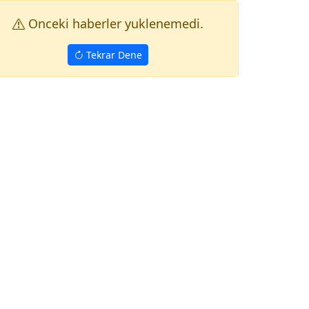
Onceki haberler yuklenemedi.
Tekrar Dene