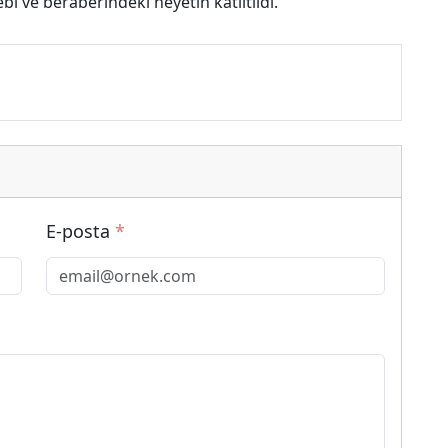
bi ve beraberindeki heyetin katıltıldı.
E-posta
*