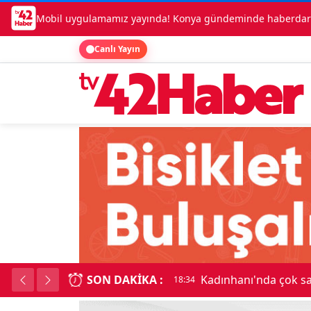
Mobil uygulamamız yayında! Konya gündeminde haberdar o
Canlı Yayın
SON DAKIKA :
Kadınhanı'nda çok say
18:34