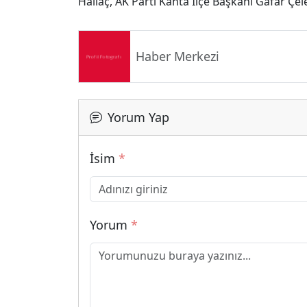
Hallaç, AK Parti Kahta İlçe Başkanı Gafar Çele
Haber Merkezi
Yorum Yap
İsim
*
Yorum
*