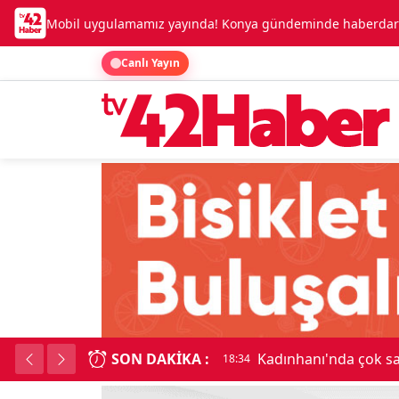
Mobil uygulamamız yayında! Konya gündeminde haberdar o
Canlı Yayın
SON DAKIKA :
Kadınhanı'nda çok say
18:34