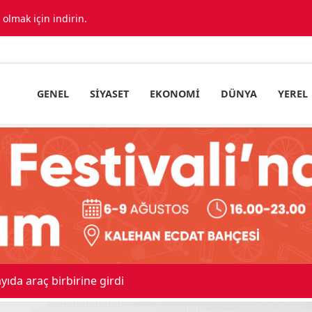
lmak için indirin.
GENEL
SIYASET
EKONOMI
DÜNYA
YEREL
ıda araç birbirine girdi