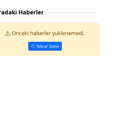
radaki Haberler
Onceki haberler yuklenemedi.
Tekrar Dene