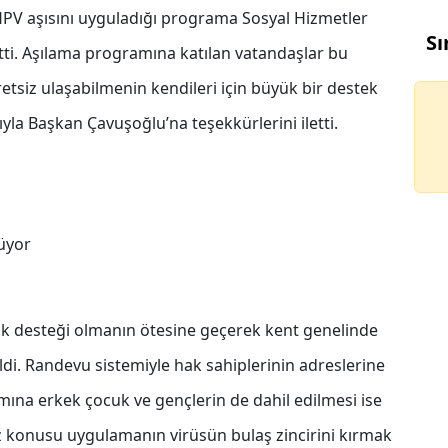
 HPV aşısını uyguladığı programa Sosyal Hizmetler
Sı
tti. Aşılama programına katılan vatandaşlar bu
etsiz ulaşabilmenin kendileri için büyük bir destek
la Başkan Çavuşoğlu’na teşekkürlerini iletti.
üyor
lık desteği olmanın ötesine geçerek kent genelinde
ldi. Randevu sistemiyle hak sahiplerinin adreslerine
ına erkek çocuk ve gençlerin de dahil edilmesi ise
z konusu uygulamanın virüsün bulaş zincirini kırmak