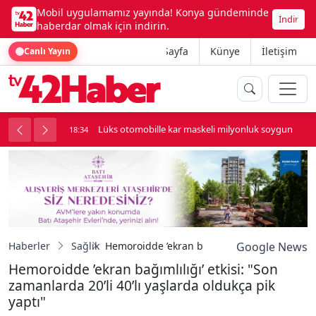
Mobil uygulamamız yayında! Konya gündeminde
İndir
haberdar olmak için indirin.
Ana Sayfa
Künye
İletişim
Canlı Yayın
palı kavga çıktı
Lüks otomobille kar maskeli milyonluk soygun
18:34
Haberler
Sağlık
Hemoroidde ’ekran bağımlılığı’ etkisi: "Son za
Google News
Hemoroidde ’ekran bağımlılığı’ etkisi: "Son
zamanlarda 20’li 40’lı yaşlarda oldukça pik
yaptı"