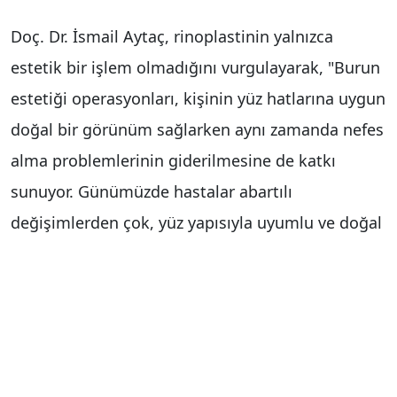
Doç. Dr. İsmail Aytaç, rinoplastinin yalnızca
estetik bir işlem olmadığını vurgulayarak, "Burun
estetiği operasyonları, kişinin yüz hatlarına uygun
doğal bir görünüm sağlarken aynı zamanda nefes
alma problemlerinin giderilmesine de katkı
sunuyor. Günümüzde hastalar abartılı
değişimlerden çok, yüz yapısıyla uyumlu ve doğal
sonuçlar talep ediyor. En çok tercih edilen
uygulamalar arasında yer alan rinoplasti (burun
estetiği),hem estetik hem de fonksiyonel
faydaları nedeniyle yoğun ilgi görmeye devam
ediyor" dedi.