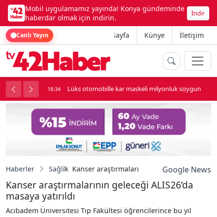
Mobil uygulamamız yayında! Konya gündeminde
İndir
haberdar olmak için indirin.
Ana Sayfa
Künye
İletişim
Canlı Yayın
palı kavga çıktı
Lüks otomobille kar maskeli milyonluk soygun
18:34
Haberler
Sağlık
Kanser araştırmalarının geleceği ALIS26’da m
Google News
Kanser araştırmalarının geleceği ALIS26’da
masaya yatırıldı
Acıbadem Üniversitesi Tıp Fakültesi öğrencilerince bu yıl