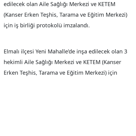
edilecek olan Aile Sağlığı Merkezi ve KETEM
(Kanser Erken Teşhis, Tarama ve Eğitim Merkezi)
için iş birliği protokolü imzalandı.
Elmalı ilçesi Yeni Mahalle’de inşa edilecek olan 3
hekimli Aile Sağlığı Merkezi ve KETEM (Kanser
Erken Teşhis, Tarama ve Eğitim Merkezi) için
Antalya Valiliği, Antalya İl Sağlık Müdürlüğü,
Elmalı Belediyesi ve ATSO (Antalya Ticaret ve
Sanayi Odası) arasında iş birliği protokolü
imzalandı. Antalya Valiliği Hükümet Konağı’nda
düzenlenen protokol törenine Vali Hulusi Şahin,