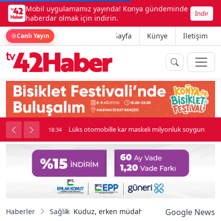
Mobil uygulamamız yayında! Konya gündeminde
İndir
haberdar olmak için indirin.
Ana Sayfa
Künye
İletişim
Canlı Yayın
palı kavga çıktı
Lüks otomobille kar maskeli milyonluk soygun
18:34
Haberler
Sağlık
Kuduz, erken müdahale ile yüzde 100 önlene
Google News