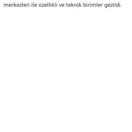
merkezleri ile özellikli ve teknik birimler gezildi.
Bakan Yardımcısı Okumuş’a İl Sağlık Müdürü Dr.
Eser Şenkul ve yüklenici firma yetkilileri hastane
hakkında detaylı bilgi verdi. Modern altyapısı ve
ileri teknoloji donanımıyla öne çıkan Aydın Şehir
Hastanesi’nin açılış süreci ile ilgili görüş
alışverişinde bulunulurken, hastanenin yalnızca
Aydın’a değil çevre illere de hizmet verecek
bölgesel bir sağlık üssü olacağı vurgulandı.
Ziyarette Bakan Yardımcısı Okumuş’a İl Sağlık