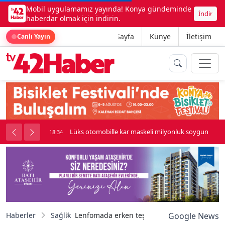
Mobil uygulamamız yayında! Konya gündeminde
İndir
haberdar olmak için indirin.
Ana Sayfa
Künye
İletişim
Canlı Yayın
palı kavga çıktı
Lüks otomobille kar maskeli milyonluk soygun
18:34
Haberler
Sağlık
Lenfomada erken teşhis uyarısı: Belirtileri g
Google News