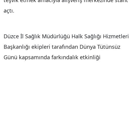
teşvik etmek amacıyla alışveriş merkezinde stant
açtı.
Düzce İl Sağlık Müdürlüğü Halk Sağlığı Hizmetleri
Başkanlığı ekipleri tarafından Dünya Tütünsüz
Günü kapsamında farkındalık etkinliği
gerçekleştirildi. İl merkezinde bulunan bir
alışveriş merkezinde kurulan stantta vatandaşlara
sigara ve diğer tütün ürünlerinin insan sağlığı
üzerindeki olumsuz etkileri hakkında
bilgilendirmelerde bulunuldu. Etkinlik
kapsamında vatandaşlara tütün kullanımının yol
açtığı sağlık sorunları anlatılırken, sigarayı