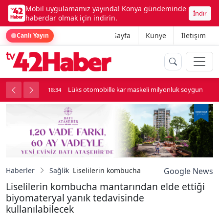
Mobil uygulamamız yayında! Konya gündeminde
İndir
haberdar olmak için indirin.
Ana Sayfa
Künye
İletişim
Canlı Yayın
palı kavga çıktı
Lüks otomobille kar maskeli milyonluk soygun
18:34
Haberler
Sağlık
Liselilerin kombucha mantarından elde ettiği
Google News
Liselilerin kombucha mantarından elde ettiği
biyomateryal yanık tedavisinde
kullanılabilecek