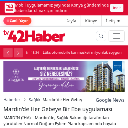
Mobil uygulamamız yayında! Konya gündeminde
İndir
haberdar olmak için indirin.
Ana Sayfa
Künye
İletişim
Canlı Yayın
palı kavga çıktı
Lüks otomobille kar maskeli milyonluk soygun
18:34
Haberler
Sağlık
Mardin’de Her Gebeye Bir Ebe uygulaması
Google News
Mardin’de Her Gebeye Bir Ebe uygulaması
MARDİN (İHA) – Mardin’de, Sağlık Bakanlığı tarafından
yürütülen Normal Doğum Eylem Planı kapsamında hayata